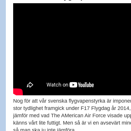
Nog för att vår svenska flygvapenstyrka är impone
stor tydlighet framgick under F17 Flygdag år 201
jämför med vad The AMerican Air Force visade u
känns vårt lite futtigt. Men så är vi en avsevärt mi
så man ska ju inte jämföra.